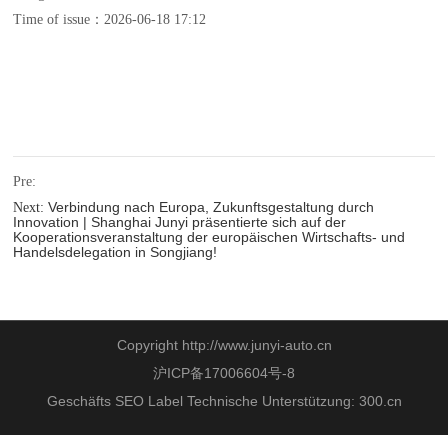
Time of issue：2026-06-18 17:12
Pre:
Verbindung nach Europa, Zukunftsgestaltung durch
Next:
Innovation | Shanghai Junyi präsentierte sich auf der
Kooperationsveranstaltung der europäischen Wirtschafts‑ und
Handelsdelegation in Songjiang!
Copyright http://www.junyi-auto.cn
沪ICP备17006604号-8
Geschäfts
SEO
Label Technische Unterstützung:
300.cn